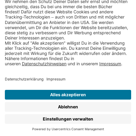
Für Kinder ab 5 erscheinen in den Thienemann
Verlagen:
Bilderbücher
Vorlesebücher
Kinderbuch-Klassiker
Sachbücher für Kinder
Kinderbuch-Reihen
Lernbücher & Rätselbücher
Malbücher & Stickerbücher
Alben & Freundebücher
Christliche Kinderbücher
Kinderbuch-Ebooks
Du möchtest regelmäßig Infos zu unseren
Kinderbüchern ab 5 bekommen?
Dann abonniere am
besten gleich unseren Kinderbuch-Newsletter
.