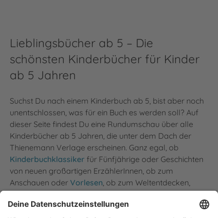
Lieblingsbücher ab 5 – Die
schönsten Kinderbücher für Kinder
ab 5 Jahren
Suchst Du nach einem Kinderbuch ab 5, bist aber noch
unentschlossen, was für ein Buch es werden soll? Auf
dieser Seite findest Du eine Rundumschau über alle
Kinderbücher ab 5 Jahren, die unter dem Dach der
Thienemann Verlage erscheinen. Ganz egal, ob
Kinderbuchklassiker
für Fünfjährige oder Geschichten
von neuen großartigen ErzählerInnen, ob zum
Anschauen oder
Vorlesen
, ob zum Weltentdecken,
Beschäftigen oder zum Träumen – stöber Dich durch
die Seiten und entdecke neue Lieblingsbücher für
Kinder ab 5 Jahren.