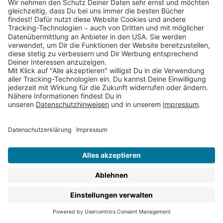
Einfühlungsvermögen an und öffnet dabei ganz
nebenbei die Tür zur Welt der Bücher und zur Welt
überhaupt.
In den Thienemann Verlagen erscheinen Vorlesebücher
für jedes Alter, von ersten kurzen
Gute-Nacht-
Geschichten
über
Kinderbuchklassiker
bis zu
modernen Vorleseheldinnen und -helden wie
Erdhörnchen Habbi und Wolf Yaruk aus
Oliver Scherz
‘
Vorlesebestseller
Ein Freund wie kein anderer
oder
dem gar nicht so fürchterlichen
Rodrigo Raubein und
Knirps, sein Knappe
von
Michael Ende
und
Wieland
Freund
.
Auf diesen Seiten findest Du:
Einschlafgeschichten
Eurer liebsten
Kinderbuchheld:innen wie dem
Kleinen
Siebenschläfer
und dem Kleinen Raben Socke