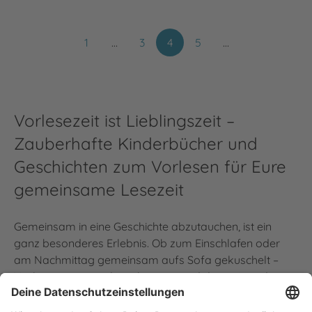
1
…
3
4
5
…
Vorlesezeit ist Lieblingszeit –
Zauberhafte Kinderbücher und
Geschichten zum Vorlesen für Eure
gemeinsame Lesezeit
Gemeinsam in eine Geschichte abzutauchen, ist ein
ganz besonderes Erlebnis. Ob zum Einschlafen oder
am Nachmittag gemeinsam aufs Sofa gekuschelt –
Vorlesen ist eines der schönsten und der prägendsten
Rituale. Es macht Spaß, schafft Geborgenheit und
Bindung, es regt die Fantasie und das