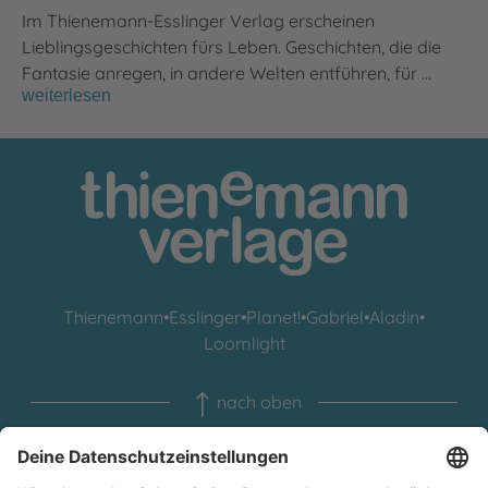
Im Thienemann-Esslinger Verlag erscheinen
Lieblingsgeschichten fürs Leben. Geschichten, die die
Fantasie anregen, in andere Welten entführen, für …
weiterlesen
Thienemann
•
Esslinger
•
Planet!
•
Gabriel
•
Aladin
•
Loomlight
nach oben