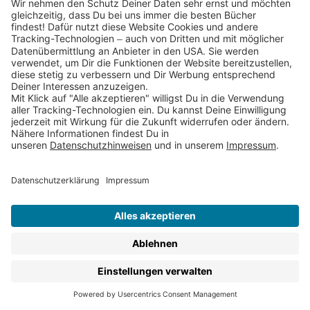
Newsletter
Bist Du an unseren Gewinnspielen
und Buchhighlights interessiert?
Dann trage Dich hier schnell und
einfach ein!
Abonniere jetzt
Service & Kontakt
Jobs & Karriere
FAQs
AGBs
Rücksendungen
Datenschutz