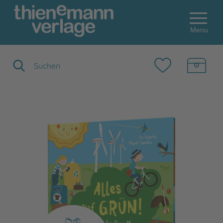
Menu
Suchbegriff eingeben