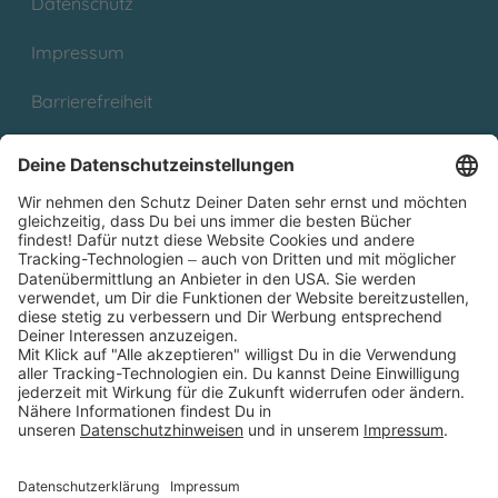
Datenschutz
Impressum
Barrierefreiheit
Cookies
Partnerprogramm (Affiliate)
Folge uns auf
* Versandkostenfrei ab 9,00 € Bestellwert innerhalb
Deutschlands
** Lieferzeit 1-3 Werktage innerhalb Deutschlands
Thienemann-Esslinger Verlag GmbH, Blumenstraße 36, D-70182