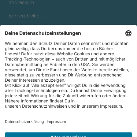
Impressum
Barrierefreiheit
Cookies
Partnerprogramm (Affiliate)
Folge uns auf
* Versandkostenfrei ab 9,00 € Bestellwert innerhalb
Deutschlands
** Lieferzeit 1-3 Werktage innerhalb Deutschlands
Thienemann-Esslinger Verlag GmbH, Blumenstraße 36, D-70182
Stuttgart