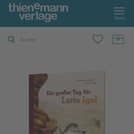
Menu
Suchbegriff eingeben