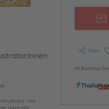
Teilen
ustrator:innen
Im Buchshop Dein
nn
rte Literatur- und
der Universität