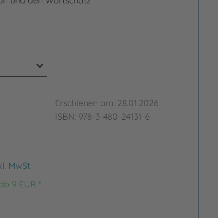
on und den Wortschatz
Erschienen am: 28.01.2026
ISBN: 978-3-480-24131-6
kl. MwSt
 ab 9 EUR *
rgrößern
Bild vergrößern