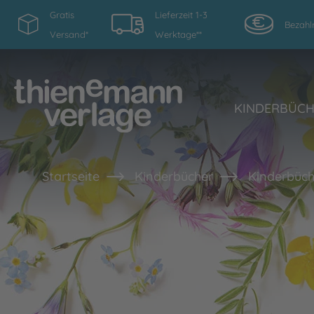
Gratis
Lieferzeit 1-3
Bezahl
Versand*
Werktage**
KINDERBÜC
Startseite
Kinderbücher
Kinderbüch