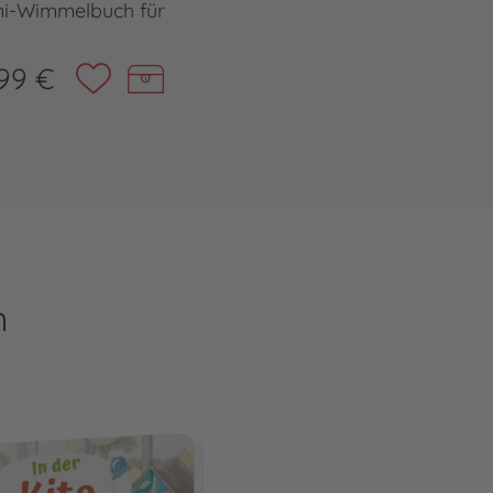
ni-Wimmelbuch für
99 €
n