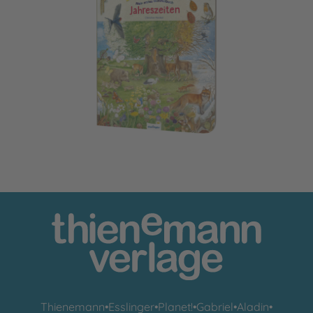
Mein erstes Wimmelbuch: Jahreszeiten
Thienemann
•
Esslinger
•
Planet!
•
Gabriel
•
Aladin
•