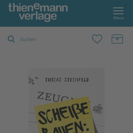
Menu
Suchbegriff eingeben