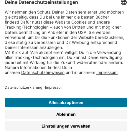
Partnerprogramm (Affiliate)
Folge uns auf
* Versandkostenfrei ab 9,00 € Bestellwert innerhalb
Deutschlands
** Lieferzeit 1-3 Werktage innerhalb Deutschlands
Thienemann-Esslinger Verlag GmbH, Blumenstraße 36, D-70182
Stuttgart
BESTELLUNG WIDERRUFEN