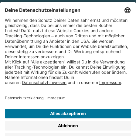
Cookies
Partnerprogramm (Affiliate)
Folge uns auf
* Versandkostenfrei ab 9,00 € Bestellwert innerhalb
Deutschlands
** Lieferzeit 1-3 Werktage innerhalb Deutschlands
Thienemann-Esslinger Verlag GmbH, Blumenstraße 36, D-70182
Stuttgart
BESTELLUNG WIDERRUFEN