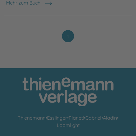
Mehr zum Buch
1
Thienemann
•
Esslinger
•
Planet!
•
Gabriel
•
Aladin
•
Loomlight