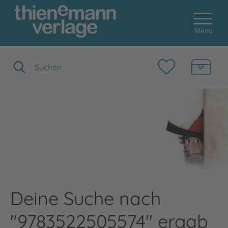
Menu
Suchbegriff eingeben
Deine Suche nach
"9783522505574" ergab