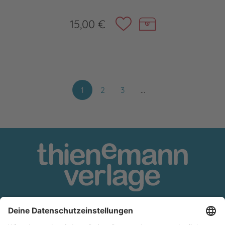
15,00 €
1
2
3
…
Thienemann
•
Esslinger
•
Planet!
•
Gabriel
•
Aladin
•
Loomlight