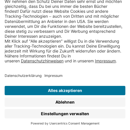
nach oben
Newsletter
Bist Du an unseren Gewinnspielen
und Buchhighlights interessiert?
Dann trage Dich hier schnell und
einfach ein!
Abonniere jetzt
Service & Kontakt
Jobs & Karriere
FAQs