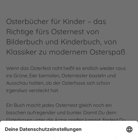
Osterbücher für Kinder – das
Richtige fürs Osternest von
Bilderbuch und Kinderbuch, von
Klassiker zu modernem Osterspaß
Wenn das Osterfest naht heißt es endlich wieder raus
ins Grüne; Eier bemalen, Osternester basteln und
Ausschau halten, ob der Osterhase sich schon
irgendwo versteckt hat.
Ein Buch macht jedes Osternest gleich noch ein
bisschen aufregender und bunter. Damit Du dem
Osterhasen unter die Arme greifen kannst, findest Du
hier eine große Auswahl an Frühlings- und
Osterbüchern, auch in zauberhaften Mini-Größen oder