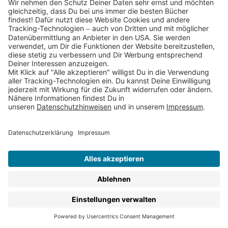
in Eier-Form – perfekt fürs Osternest.
Schau Dich um und entdecke:
Nostalgische Frühlings- und Osterklassiker für
Kinder
, die Kinder seit Generationen auf den
Frühling einstimmen, wie Die Häschenschule und
Die Wurzelkinder
, oder
James Krüss‘
beliebtes
Ostergedicht Das kleine Oster-ABC
Oster-Bilderbücher und Oster-Wimmelbücher:
Lustige Oster-Abenteuer unserer liebsten
Bilderbuchhelden
, wie
Dr. Brumm
oder
Der kleine
Rabe Socke
Oster-
Mal und -Bastelbücher
,
die Spaß und
Beschäftigung über die Feiertage garantieren
Religiöse Bilderbücher und Kinderbücher
, die sich
mit den Ursprüngen des Osterfestes und der
biblischen Ostergeschichte beschäftigen und sie
kindgerecht nacherzählen