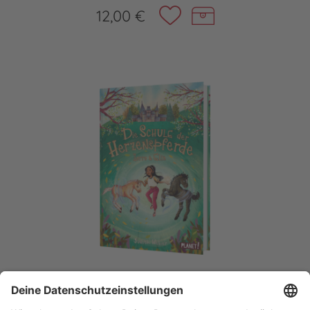
12,00 €
Die Schule der Herzenspferde 3: Zorro &
Elin