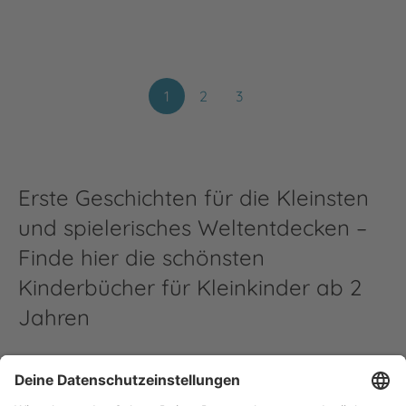
1
2
3
Erste Geschichten für die Kleinsten
und spielerisches Weltentdecken –
Finde hier die schönsten
Kinderbücher für Kleinkinder ab 2
Jahren
Du bist auf der Suche nach einem Buch für ein Kind ab
2, bist aber unsicher, welches Buch Du wählen sollst