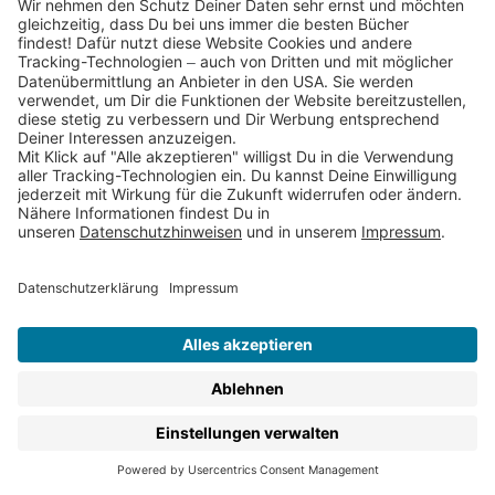
und welche Bücher für Kleinkinder geeignet sind? Diese
Seiten geben Dir den Überblick über all unsere
Kinderbücher ab 2 Jahren. Egal ob
Bilderbücher
oder
Vorlesebücher mit Kurzgeschichten für Kleinkinder, ob
robuste
Pappbilderbücher
,
Wimmelbücher
oder
Gute-
Nacht-Geschichten
– stöbere Dich durch und entdecke
genau das richtige Buch für Dein Kind.
Für Kinder ab 2 Jahren erscheinen in den Thienemann
Verlagen:
Pappbilderbücher
Bilderbücher
Wimmelbücher
Vorlesebücher
Kinderbuch-Klassiker
Sachbücher für Kinder
Kinderbuch-Reihen
Christliche Kinderbücher