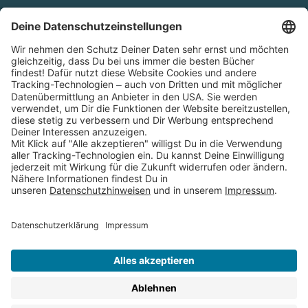
Cookies
Partnerprogramm (Affiliate)
Folge uns auf
* Versandkostenfrei ab 9,00 € Bestellwert innerhalb
Deutschlands
** Lieferzeit 1-3 Werktage innerhalb Deutschlands
Thienemann-Esslinger Verlag GmbH, Blumenstraße 36, D-70182
Stuttgart
BESTELLUNG WIDERRUFEN