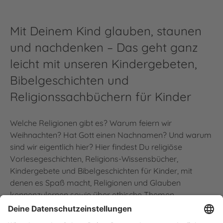
Mit Deinem Kind glauben, staunen
und nachdenken – Das geht ganz
leicht mit unseren Kindergebeten,
Bibelgeschichten und
Religionssachbüchern für Kinder
Welche Religionen gibt es? Warum feiern wir
Weihnachten? Hat Gott einen Nachnamen? Und warum
sind wir eigentlich hier? Hier findest Du religiöse
Vorlesegeschichten, Religions-Wissensbücher,
Kindergebete und Bibelgeschichten für Kinder, mit
denen es Spaß macht, Religionen und Glauben
kennenzulernen sowie über ethische Themen
nachzudenken.