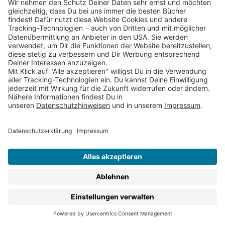
In den Thienemann Verlagen erscheinen Kinderbücher,
die Dein Kind mit christlichen Traditionen und anderen
Religionen vertraut machen. Aber auch Themen wie der
Umgang mit Gefühlen, die Frage nach dem Sinn des
Lebens und nach Werten im täglichen Miteinander
stehen im Mittelpunkt und werden mal nachdenklich,
mal unterhaltsam, aber immer spannend und liebevoll
illustriert für Kinder aufbereitet.
Geschrieben von erfahrenen ReligionspädagogInnen,
wie
Rainer Oberthür
,
Martin Polster
oder
Stephan Sigg
oder
Martina Steinkühler
, und illustriert von
renommierten
IllustratorInnen
, wie
Dagmar Geisler
,
Barbara Nascimbeni
und
Renate Seelig
lädt jedes
Buch auf diesen Seiten Dein Kind ein, die Welt des
Glaubens zu entdecken.
Durchstöbere:
Bibeln und Bibelgeschichten für Kinder
: In