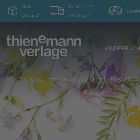
Gratis
Lieferzeit 1-3
Bezahl
Versand*
Werktage**
KINDERBÜC
Startseite
Kinderbücher
Kinderbüch