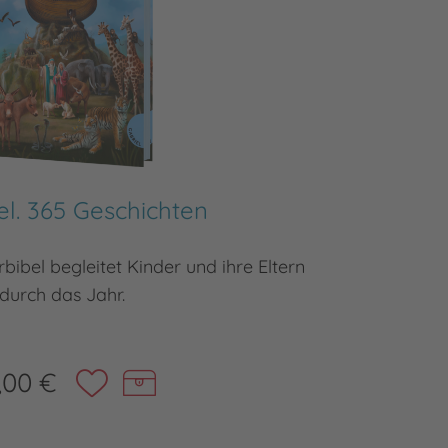
el. 365 Geschichten
Dei
bibel begleitet Kinder und ihre Eltern
Die bibli
durch das Jahr.
,00 €