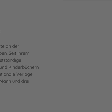
e
rte an der
en. Seit ihrem
bstständige
r- und Kinderbüchern
ationale Verlage
m Mann und drei