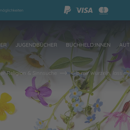
möglichkeiten
HER
JUGENDBÜCHER
BUCHHELD:INNEN
AUT
er Religion & Sinnsuche
Gib mir Wurzeln, lass m