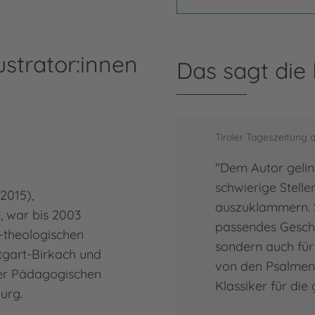
ustrator:innen
Das sagt die
Tiroler Tageszeitung 
"Dem Autor gelin
schwierige Stelle
-2015),
auszuklammern. So
, war bis 2003
passendes Gesch
-theologischen
sondern auch für
tgart-Birkach und
von den Psalmen 
er Pädagogischen
Klassiker für die
urg.