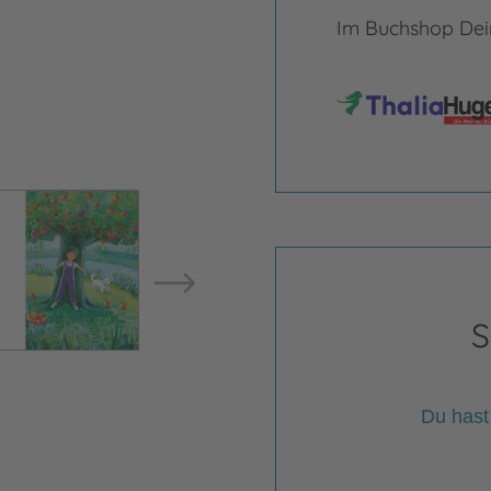
Im Buchshop Dein
Bild vergrößern
Bild ve
S
Du hast