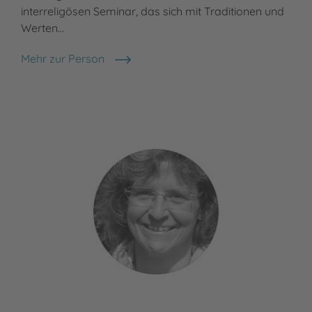
interreligösen Seminar, das sich mit Traditionen und
Stu
Werten…
Meh
San
Mehr zur Person
Karlo Meyer