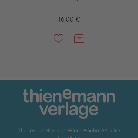
16,00 €
Thienemann
•
Esslinger
•
Planet!
•
Gabriel
•
Aladin
•
Loomlight