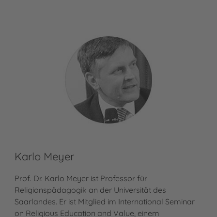
Karlo Meyer
Sa
Prof. Dr. Karlo Meyer ist Professor für
San
Religionspädagogik an der Universität des
zue
Saarlandes. Er ist Mitglied im International Seminar
beg
on Religious Education and Value, einem
Kin