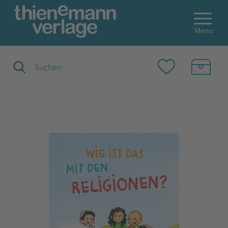
Menu
Suchbegriff eingeben