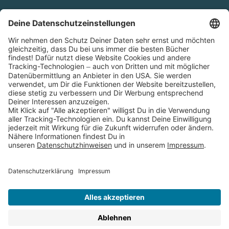
Cookies
Partnerprogramm (Affiliate)
Folge uns auf
* Versandkostenfrei ab 9,00 € Bestellwert innerhalb
Deutschlands
** Lieferzeit 1-3 Werktage innerhalb Deutschlands
Thienemann-Esslinger Verlag GmbH, Blumenstraße 36, D-70182
Stuttgart
BESTELLUNG WIDERRUFEN