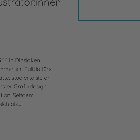
ustrator:innen
64 in Dinslaken
mmer ein Faible fürs
te, studierte sie an
ster Grafikdesign
ation. Seitdem
eich als…