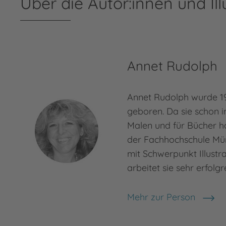
Über die Autor:innen und Ill
Annet Rudolph
Annet Rudolph wurde 19
geboren. Da sie schon i
Malen und für Bücher hat
der Fachhochschule Mün
mit Schwerpunkt Illustr
arbeitet sie sehr erfolgr
Mehr zur Person
Annet Rudolph