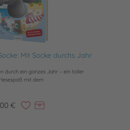
Socke: Mit Socke durchs Jahr
D
n durch ein ganzes Jahr – ein toller
Z
rlesespaß mit dem
,00 €