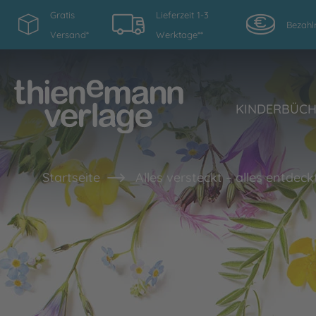
Gratis
Lieferzeit 1-3
Bezahl
Versand*
Werktage**
KINDERBÜC
Startseite
Alles versteckt – alles entdeckt