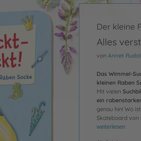
Der kleine
Alles vers
von
Annet Rudo
Das Wimmel-Suc
kleinen Raben So
Mit vielen
Suchbi
ein rabenstarker
genau hin! Wo is
Skateboard von S
weiterlesen