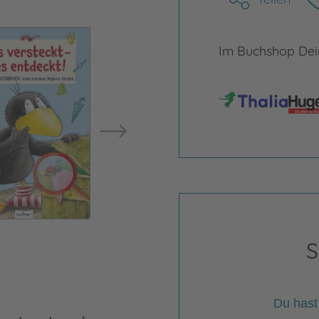
Bild vergrößern
Im Buchshop Dein
Bild ve
S
Du hast