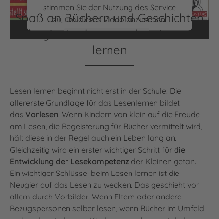
stimmen Sie der Nutzung des Service
Spaß an Büchern und Geschichten
zu, um dieses Video anzusehen.
beginnt schon vor dem Lesen
Mehr Informationen
lernen
Akzeptieren
powered by
Usercentrics Consent
Lesen lernen beginnt nicht erst in der Schule. Die
Management Platform
allererste Grundlage für das Lesenlernen bildet
das
Vorlesen
. Wenn Kindern von klein auf die Freude
am Lesen, die Begeisterung für Bücher vermittelt wird,
hält diese in der Regel auch ein Leben lang an.
Gleichzeitig wird ein erster wichtiger Schritt für
die
Entwicklung der Lesekompetenz
der Kleinen getan.
Ein wichtiger Schlüssel beim Lesen lernen ist die
Neugier auf das Lesen zu wecken. Das geschieht vor
allem durch Vorbilder: Wenn Eltern oder andere
Bezugspersonen selber lesen, wenn Bücher im Umfeld