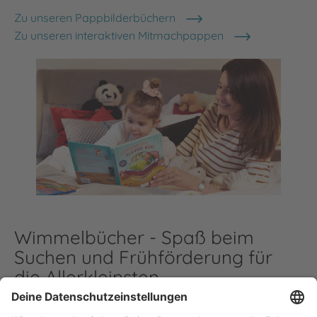
Zu unseren Pappbilderbüchern
Zu unseren interaktiven Mitmachpappen
Wimmelbücher - Spaß beim
Suchen und Frühförderung für
die Allerkleinsten