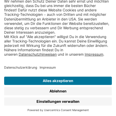
Wimmelbücher
sind ganz besondere Bilderbücher. Auf
den detailreichen Bildern in Wimmelbüchern verstecken
sich nicht nur unzählige Dinge, die nur darauf warten,
von Deinem Kind gefunden zu werden, sondern auch
jede Menge Spaß und erstes Wissen. In
Wimmelbüchern gibt es immer etwas Neues zu
entdecken. Kleinkinder lernen so ihre Umwelt besser
kennen und trainieren ganz nebenbei ihre
Beobachtungsgabe, ihren Wortschatz und ihre
Kreativität. Zu Beginn geht es einfach darum, die vielen
Dinge zu benennen, aber schon bald beginnen die
Kinder erste kleine Geschichten zu den bunten Bildern
zu erzählen. Jede wimmelige Seite regt dabei mit ihren
Details dazu an, neue Geschichten zu entdecken. Und
welche das sind, entscheidet ganz allein Dein Kind mit
seiner Fantasie und seinen Interessen.
Zu unseren Wimmelbüchern