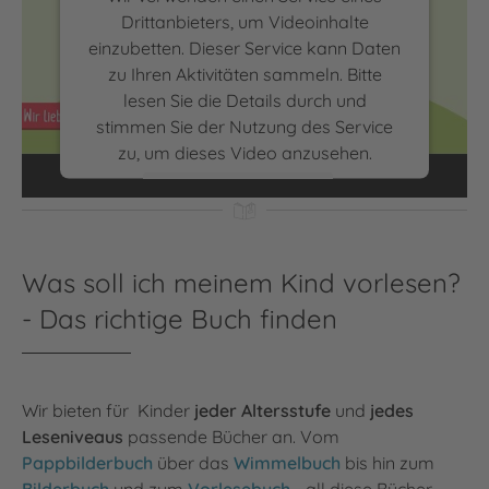
Drittanbieters, um Videoinhalte
einzubetten. Dieser Service kann Daten
zu Ihren Aktivitäten sammeln. Bitte
lesen Sie die Details durch und
Autorenduo Nina George und Jens Kramer über die
stimmen Sie der Nutzung des Service
Superkraft Lesen | Wir lieben lesen
zu, um dieses Video anzusehen.
Mehr Informationen
Akzeptieren
Was soll ich meinem Kind vorlesen?
powered by
Usercentrics Consent
- Das richtige Buch finden
Management Platform
Wir bieten für Kinder
jeder Altersstufe
und
jedes
Leseniveaus
passende Bücher an. Vom
Pappbilderbuch
über das
Wimmelbuch
bis hin zum