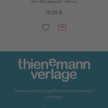
dem Blockbuster! Momo,
15,00 €
Thienemann
•
Esslinger
•
Planet!
•
Gabriel
•
Aladin
•
Loomlight