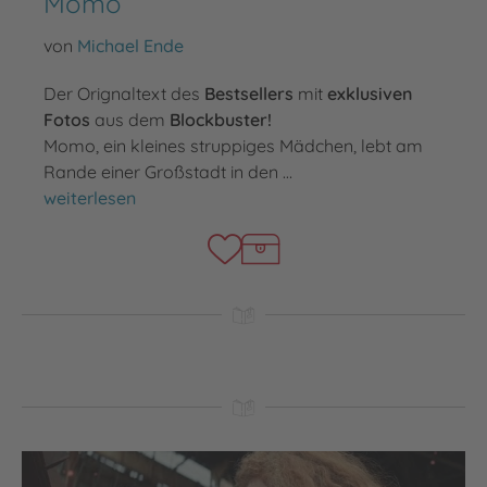
Momo
von
Michael Ende
Der Orignaltext des
Bestsellers
mit
exklusiven
Fotos
aus dem
Blockbuster!
Momo, ein kleines struppiges Mädchen, lebt am
Rande einer Großstadt in den …
Momo
weiterlesen
Video abspielen