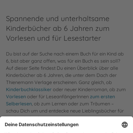
Spannende und unterhaltsame
Kinderbücher ab 6 Jahren zum
Vorlesen und für Lesestarter
Du bist auf der Suche nach einem Buch für ein Kind ab
6, bist aber ganz offen, was für ein Buch es sein soll?
Auf dieser Seite findest Du einen Überblick über alle
Kinderbücher ab 6 Jahren, die unter dem Dach der
Thienemann Verlage erscheinen. Ganz gleich, ob
Kinderbuchklassiker
oder neuer Kinderroman, ob zum
Vorlesen
oder für LeseanfängerInnen
zum ersten
Selberlesen
, ob zum Lernen oder zum Träumen –
schau Dich um und entdecke neue Lieblingsbücher für
Kinder ab 6 Jahren.
Für Kinder ab 6 erscheinen in den Thienemann