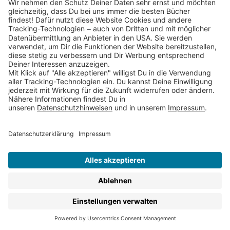
Verlagen:
Bilderbücher
Vorlesebücher
Kinderromane zum Selberlesen
Kinderbuch-Klassiker
Sachbücher für Kinder
Kinderbuch-Reihen
Lernbücher & Rätselbücher
Malbücher & Stickerbücher
Christliche Kinderbücher
Kinderbuch-Ebooks
Du möchtest regelmäßig Infos zu unseren
Kinderbücher ab 6 bekommen?
Dann abonniere am
besten gleich unseren Kinderbuch-Newsletter
.