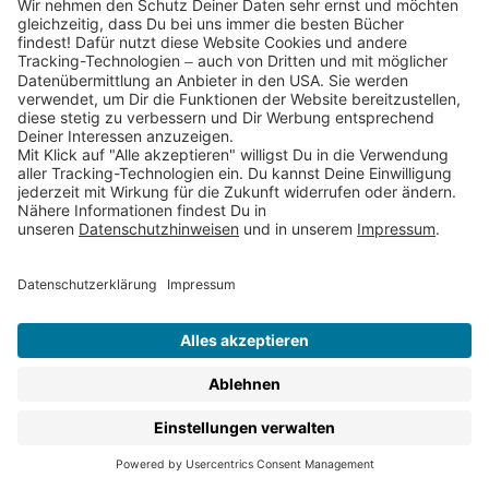
Du möchtest regelmäßig Infos zu unseren
Jugendbüchern ab 14 bekommen?
Dann abonniere
am besten gleich unseren Jugendbuch-Newsletter
.
Thienemann
•
Esslinger
•
Planet!
•
Gabriel
•
Aladin
•
Loomlight
nach oben
Newsletter