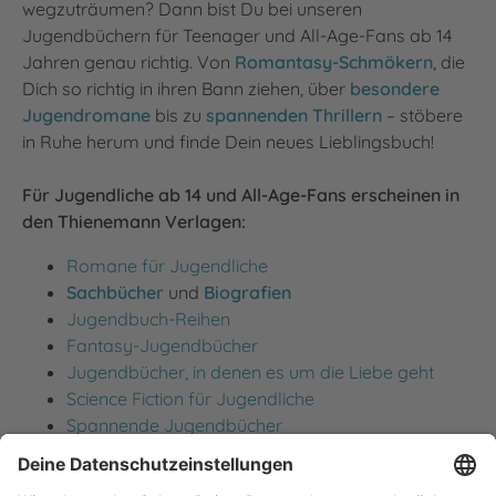
wegzuträumen? Dann bist Du bei unseren
Jugendbüchern für Teenager und All-Age-Fans ab 14
Jahren genau richtig. Von
Romantasy-Schmökern
, die
Dich so richtig in ihren Bann ziehen, über
besondere
Jugendromane
bis zu
spannenden Thrillern
– stöbere
in Ruhe herum und finde Dein neues Lieblingsbuch!
Für Jugendliche ab 14 und All-Age-Fans erscheinen in
den Thienemann Verlagen:
Romane für Jugendliche
Sachbücher
und
Biografien
Jugendbuch-Reihen
Fantasy-Jugendbücher
Jugendbücher, in denen es um die Liebe geht
Science Fiction für Jugendliche
Spannende Jugendbücher
Jugendbuch-Ebooks