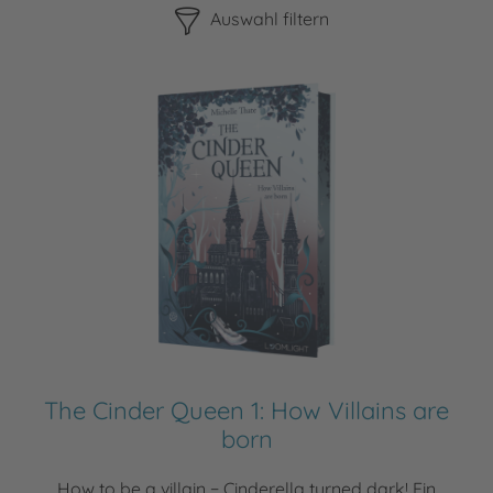
Auswahl filtern
The Cinder Queen 1: How Villains are
born
How to be a villain − Cinderella turned dark! Ein