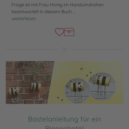
Frage ist mit Frau Honig im Handumdrehen
beantwortet! In diesem Buch …
Frau Honigs zauberhafte Tipps fürs Wochenende
weiterlesen
Bastelanleitung für ein
Bienenhotel