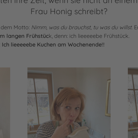
sten ihre Zeit, wenn sie nicht an ein
Frau Honig schreibt?
r dem Motto:
Nimm, was du brauchst, tu was du willst
. 
em langen Frühstüc
k, denn: ich lieeeeebe Frühstück.
:
Ich lieeeeebe Kuchen am Wochenende
!!!