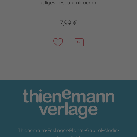
lustiges Leseabenteuer mit
7,99 €
Thienemann
•
Esslinger
•
Planet!
•
Gabriel
•
Aladin
•