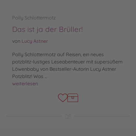
Polly Schlottermotz
Das ist ja der Brüller!
von
Lucy Astner
Polly Schlottermotz auf Reisen, ein neues
potzblitz-lustiges Leseabenteuer mit supersüßem
Löwenbaby von Bestseller-Autorin Lucy Astner
Potzblitz! Was …
Das ist ja der Brüller!
weiterlesen