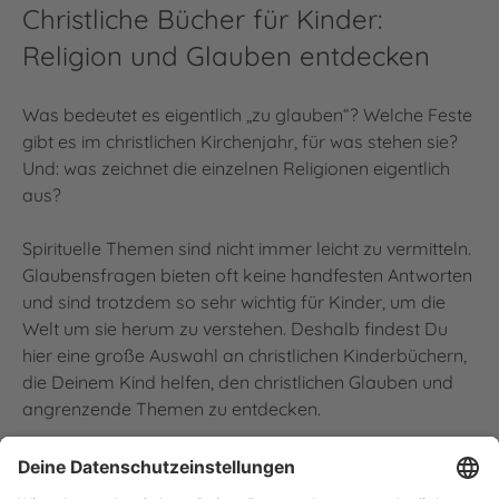
Christliche Bücher für Kinder:
Religion und Glauben entdecken
Was bedeutet es eigentlich „zu glauben“? Welche Feste
gibt es im christlichen Kirchenjahr, für was stehen sie?
Und: was zeichnet die einzelnen Religionen eigentlich
aus?
Spirituelle Themen sind nicht immer leicht zu vermitteln.
Glaubensfragen bieten oft keine handfesten Antworten
und sind trotzdem so sehr wichtig für Kinder, um die
Welt um sie herum zu verstehen. Deshalb findest Du
hier eine große Auswahl an christlichen Kinderbüchern,
die Deinem Kind helfen, den christlichen Glauben und
angrenzende Themen zu entdecken.
Auf diesen Seiten kannst Du zum Beispiel nach
Kindergebeten, darunter ganz kurze Gebete,