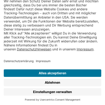
Abendgebete, oder Gute-Nacht-Gebete stöbern.
Gemeinsames Beten mit Kindern stärkt das
Zusammenhörigkeitsgefühl und ist immer ein schönes
Ritual.
Außerdem gibt es hier natürlich auch Kinderbibeln,
Bibelgeschichten und christliche Kurzgeschichten für
Kinder.
Gerade zum Thema
Weihnachten
kannst Du viele
schöne Bücher entdecken, Zum Beispiel:
24 Engel für die Weihnachtszeit – für jeden Tag im
Advent eine Geschichte
Die Weihnachtsgeschichte
In einer kalten Winternacht – die Legende von
Sankt Martin