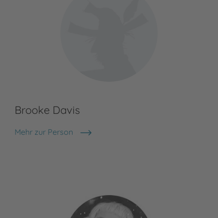
Brooke Davis
Be
Mehr zur Person
Bea
Brooke Davis
The
als
Sch
mit
Meh
Bea