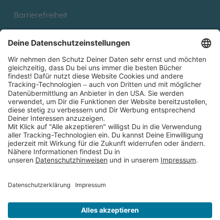
Barrierefreiheit
Cookies
Partnerprogramm (Affiliate)
Folge uns auf
* Versandkostenfrei ab 9,00 € Bestellwert innerhalb
Deutschlands
** Lieferzeit 1-3 Werktage innerhalb Deutschlands
Thienemann-Esslinger Verlag GmbH, Blumenstraße 36, D-70182
Stuttgart