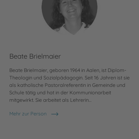
Beate Brielmaier
Mi
Beate Brielmaier, geboren 1964 in Aalen, ist Diplom-
Mic
Theologin und Sozialpädagogin. Seit 16 Jahren ist sie
Uni
als katholische Pastoralreferentin in Gemeinde und
and
Schule tätig und hat in der Kommunionarbeit
eur
mitgewirkt. Sie arbeitet als Lehrerin…
San
Mehr zur Person
Meh
Beate Brielmaier
Mic