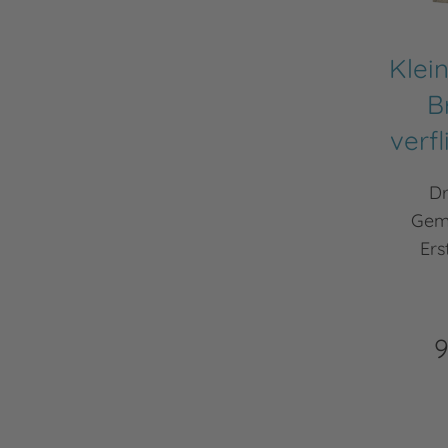
Klei
B
verf
Dr
Gemü
Ers
9