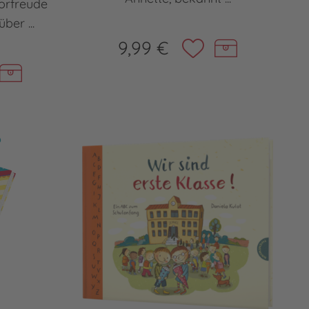
orfreude
ber ...
9,99 €