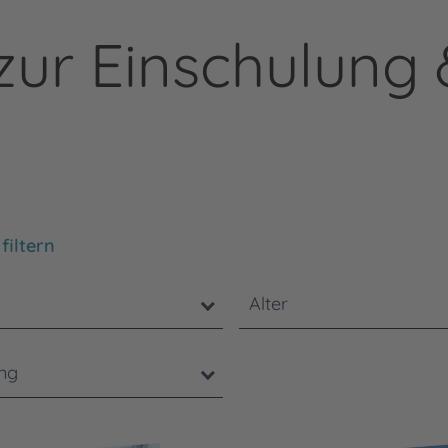
zur Einschulung 
chten Sie, dass die Benutzung der nachstehenden Filter
filtern
Alter
ung