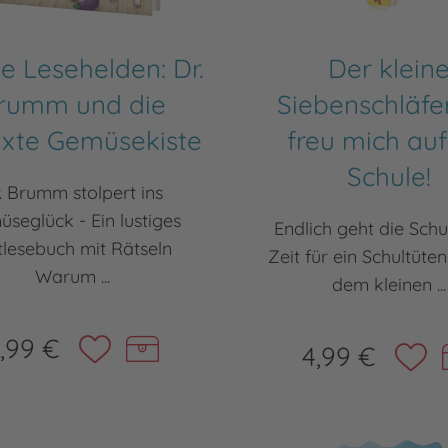
ne Lesehelden: Dr.
Der klein
rumm und die
Siebenschläfer
lixte Gemüsekiste
freu mich auf
Schule!
. Brumm stolpert ins
seglück - Ein lustiges
Endlich geht die Schu
tlesebuch mit Rätseln
Zeit für ein Schultüten
Warum ...
dem kleinen ...
,99 €
4,99 €