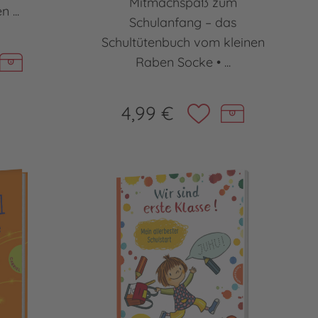
Mitmachspaß zum
 ...
Schulanfang – das
Schultütenbuch vom kleinen
Raben Socke • ...
4,99 €