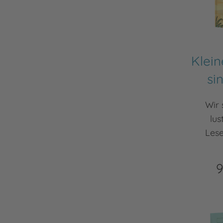
Klein
si
Wir 
lus
Lese
9