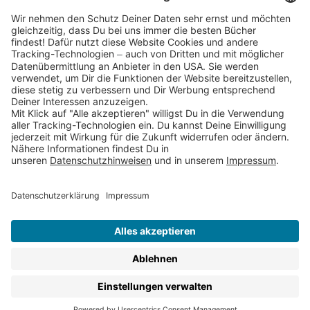
Partnerprogramm (Affiliate)
Folge uns auf
* Versandkostenfrei ab 9,00 € Bestellwert innerhalb
Deutschlands
** Lieferzeit 1-3 Werktage innerhalb Deutschlands
Thienemann-Esslinger Verlag GmbH, Blumenstraße 36, D-70182
Stuttgart
BESTELLUNG WIDERRUFEN