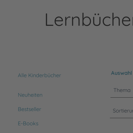
Lernbücher
Bitte bea
Auswahl 
Alle Kinderbücher
Thema
Neuheiten
Bestseller
Sortier
E-Books