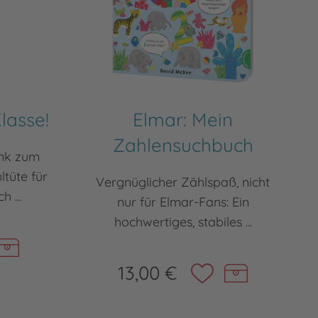
lasse!
Elmar: Mein
Zahlensuchbuch
enk zum
ltüte für
Vergnüglicher Zählspaß, nicht
h ...
nur für Elmar-Fans: Ein
hochwertiges, stabiles ...
13,00 €