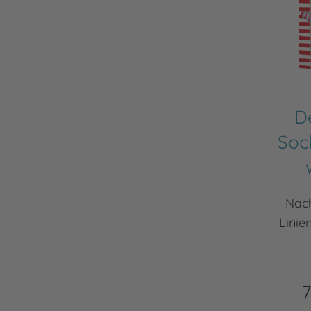
D
Sock
Nach
Linie
7