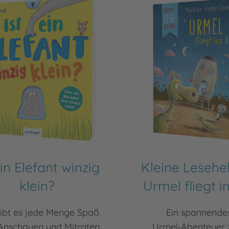
ein Elefant winzig
Kleine Lesehe
klein?
Urmel fliegt in
gibt es jede Menge Spaß
Ein spannende
Anschauen und Mitraten
Urmel‑Abenteuer