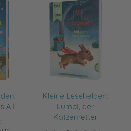
lden:
Kleine Lesehelden:
s All
Lumpi, der
Katzenretter
s
 zum