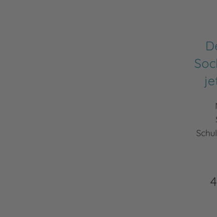
D
Soc
je
Schu
4