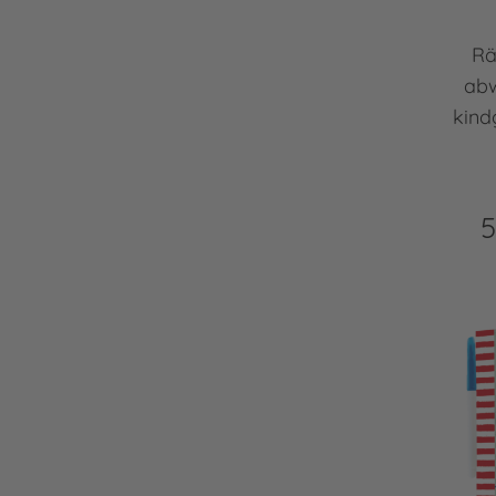
Rä
abw
kind
5