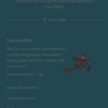
Thienemann
•
Esslinger
•
Planet!
•
Gabriel
•
Aladin
•
Loomlight
nach oben
Newsletter
Bist Du an unseren Gewinnspielen
und Buchhighlights interessiert?
Dann trage Dich hier schnell und
einfach ein!
Abonniere jetzt
Service & Kontakt
Jobs & Karriere