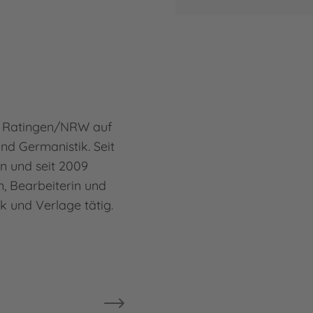
Mehr
Günt
Eri
in Ratingen/NRW auf
Das 
und Germanistik. Seit
der 
rin und seit 2009
Buch
n, Bearbeiterin und
Figu
k und Verlage tätig.
"Urm
dies
Mehr
Eric