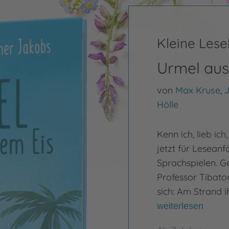
Kleine Les
Urmel aus
von
Max Kruse
,
J
Hölle
Kenn ich, lieb ic
jetzt für Leseanf
Sprachspielen. Ge
Professor Tibato
sich: Am Strand i
weiterlesen