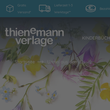
Gratis
Lieferzeit 1-3
Bezahl
Versand*
Werktage**
KINDERBÜC
Startseite
Urmel aus dem Eis