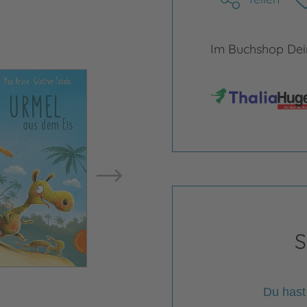
Im Buchshop Dein
Bild vergrößern
Bild ve
S
Du hast