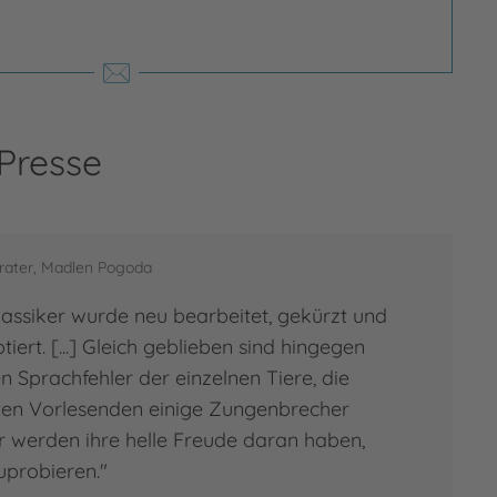
 Presse
nther Jakobs
rater, Madlen Pogoda
her Jakobs, Jahrgang 1978, studierte
assiker wurde neu bearbeitet, gekürzt und
stration/ Design und Philosophie in
tiert. [...] Gleich geblieben sind hingegen
ter, wo er heute noch mit seiner
 Sprachfehler der einzelnen Tiere, die
ie lebt. Er arbeitet erfolgreich als
en Vorlesenden einige Zungenbrecher
strator und Autor, davon über zehn
r werden ihre helle Freude daran haben,
e in der Gemeinschaft "Ateliers…
uprobieren."