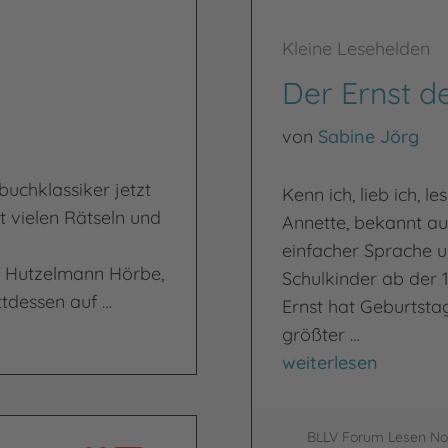
Kleine Lesehelden
Der Ernst d
von
Sabine Jörg
rbuchklassiker jetzt
Kenn ich, lieb ich, l
t vielen Rätseln und
Annette, bekannt au
einfacher Sprache un
 Hutzelmann Hörbe,
Schulkinder ab der 1.
tdessen auf …
Ernst hat Geburtstag
größter …
Der Ernst des Lebe
weiterlesen
BLLV Forum Lesen Nor