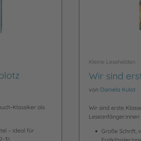
Kleine Lesehelden
lotz
Wir sind ers
von
Daniela Kulot
uch-Klassiker als
Wir sind erste Klasse
Leseanfänger:innen
el – ideal für
Große Schrift, v
2-3)
Erstklässler:i