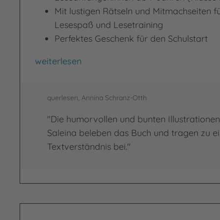
Mit lustigen Rätseln und Mitmachseiten 
Lesespaß und Lesetraining
Perfektes Geschenk für den Schulstart
Neues vom Räuber Hotzenplotz
weiterlesen
querlesen, Annina Schranz-Otth
"Die humorvollen und bunten Illustratione
Saleina beleben das Buch und tragen zu e
Textverständnis bei."