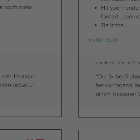
für noch mehr
Mit spannenden
fördert Lesem
Tierische …
Wir sind erste Klass
weiterlesen
querlesen, Annina Sc
n von Thorsten
"Die farbenfrohen
inem besseren
hervorragend, in
einem besseren V