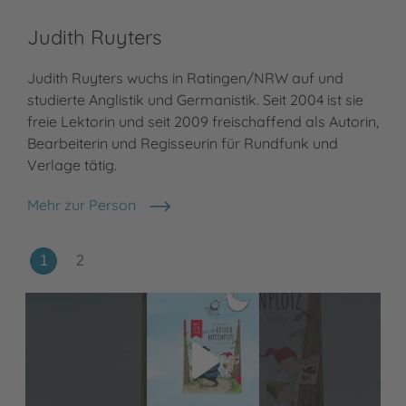
Wi
Judith Ruyters
Win
Judith Ruyters wuchs in Ratingen/NRW auf und
Sch
studierte Anglistik und Germanistik. Seit 2004 ist sie
jew
freie Lektorin und seit 2009 freischaffend als Autorin,
der
Bearbeiterin und Regisseurin für Rundfunk und
Jah
Verlage tätig.
Meh
Win
Mehr zur Person
Judith Ruyters
Video abspielen