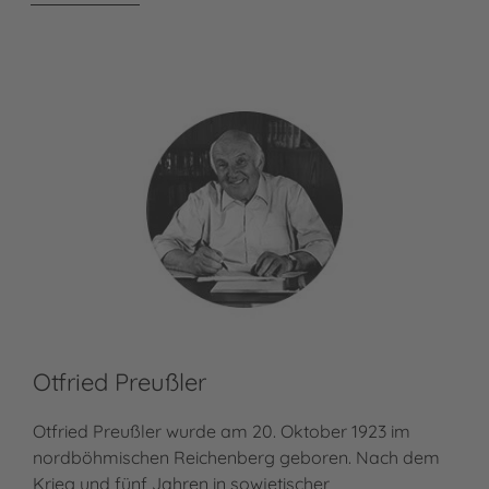
Otfried Preußler
Th
Otfried Preußler wurde am 20. Oktober 1923 im
Tho
nordböhmischen Reichenberg geboren. Nach dem
der
Krieg und fünf Jahren in sowjetischer
Ham