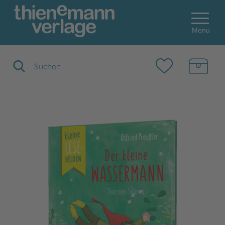
Menu
Suchbegriff eingeben