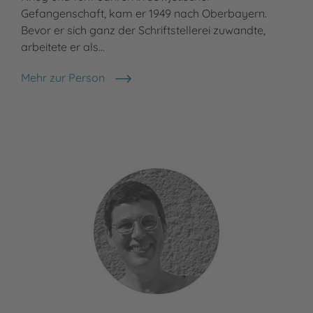
Gefangenschaft, kam er 1949 nach Oberbayern.
Nac
Bevor er sich ganz der Schriftstellerei zuwandte,
ges
arbeitete er als…
Meh
Tho
Mehr zur Person
Otfried Preußler