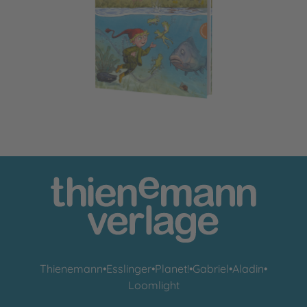
Der kleine Wassermann: Aufregung im Mühlenweiher
Thienemann
•
Esslinger
•
Planet!
•
Gabriel
•
Aladin
•
Loomlight