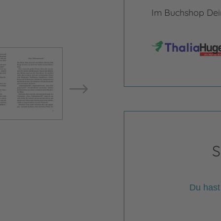
Im Buchshop Dein
Bild vergrößern
Bild ve
S
Du hast