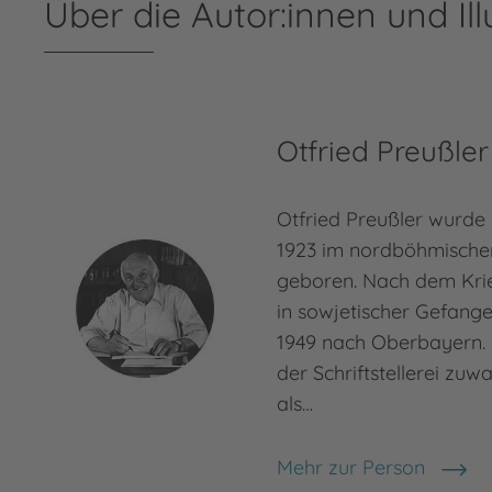
Über die Autor:innen und Ill
Otfried Preußler
Otfried Preußler wurde
1923 im nordböhmische
geboren. Nach dem Kri
in sowjetischer Gefang
1949 nach Oberbayern. 
der Schriftstellerei zuw
als…
Mehr zur Person
Otfried Preußler