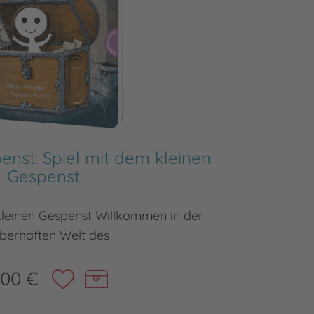
enst: Spiel mit dem kleinen
Ich k
Gespenst
kleinen Gespenst Willkommen in der
Span
berhaften Welt des
,00 €