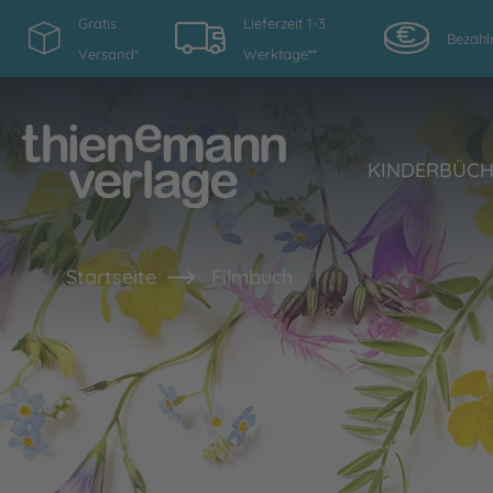
Gratis
Lieferzeit 1-3
Bezahl
Versand*
Werktage**
KINDERBÜC
Startseite
Filmbuch