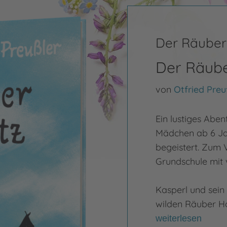
Der Räuber
Der Räube
von
Otfried Preu
Ein lustiges Abe
Mädchen ab 6 Jah
begeistert. Zum V
Grundschule mit 
Kasperl und sein
wilden Räuber Ho
weiterlesen