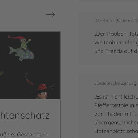
Der Kurier (Östereich)
„Der Räuber Hotz
Weltenbummler g
und Trends auf d
Süddeutsche Zeitung,
„Es ist nicht leic
Pfefferpistole i
chtenschatz
von Helden mit L
übermenschlichen
Hotzenplotz schaf
ußlers Geschichten.