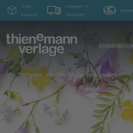
Gratis
Lieferzeit 1-3
Bezahl
Versand*
Werktage**
KINDERBÜC
Startseite
Der Räuber Hotzenplotz