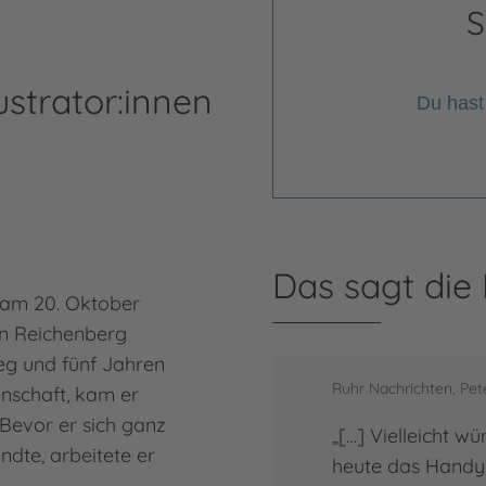
S
ustrator:innen
Du hast
Ma
Das sagt die
 am 20. Oktober
Math
n Reichenberg
am N
eg und fünf Jahren
Graf
Ruhr Nachrichten, Pete
enschaft, kam er
Werb
Bevor er sich ganz
zusa
„[…] Vielleicht 
andte, arbeitete er
Töch
heute das Handy 
er a