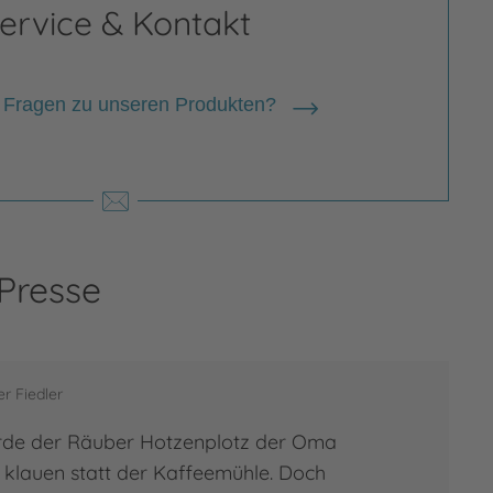
ervice & Kontakt
 Fragen zu unseren Produkten?
thias Weber
 Presse
ias Weber, geboren 1967 in Esslingen
eckar, arbeitete nach seinem
ikstudium zunächst für eine
r Fiedler
eagentur in Frankfurt. Heute lebt er
mmen mit seiner Frau und den beiden
würde der Räuber Hotzenplotz der Oma
tern in Ladenburg bei Heidelberg, wo
klauen statt der Kaffeemühle. Doch
ls…