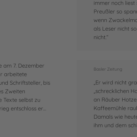
immer noch liest 
Preußler so span
Mehr
wenn Zwackelman
Math
als Leser nicht s
nicht.“
de am 7. Dezember
Basler Zeitung
r arbeitete
„Er wird nicht gr
nd Schriftsteller, bis
„schrecklichen Ha
es Zweiten
an Räuber Hotze
 Texte selbst zu
Kaffeemühle raub
rieg entschloss er…
Damals wie heute
ihm und dem schl