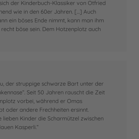
sich der Kinderbuch-Klassiker von Otfried
nend wie in den 60er Jahren. […] Auch
 zur Person
n ein böses Ende nimmt, kann man ihm
ias Weber
o recht böse sein. Dem Hotzenplotz auch
au, der struppige schwarze Bart unter der
kennase“. Seit 50 Jahren rauscht die Zeit
nplotz vorbei, während er Omas
t oder andere Frechheiten ersinnt.
 lieben Kinder die Scharmützel zwischen
auen Kasperli.“