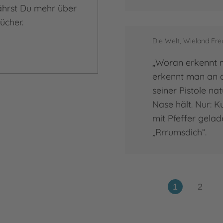
fährst Du mehr über
ücher.
Die Welt, Wieland Fr
„Woran erkennt 
erkennt man an d
seiner Pistole na
Nase hält. Nur: Ku
mit Pfeffer gelad
„Rrrumsdich“.