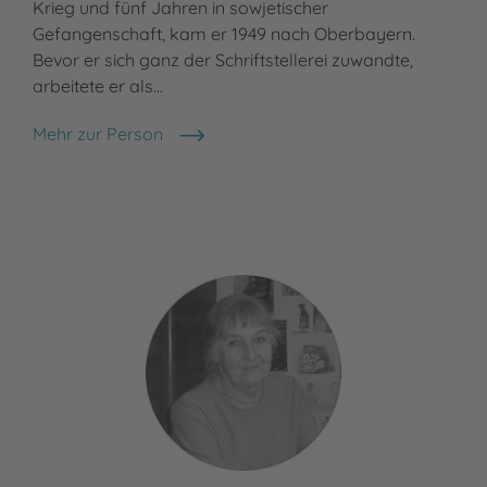
Krieg und fünf Jahren in sowjetischer
und
Gefangenschaft, kam er 1949 nach Oberbayern.
ein
Bevor er sich ganz der Schriftstellerei zuwandte,
Spr
arbeitete er als…
Meh
Bjö
Mehr zur Person
Otfried Preußler