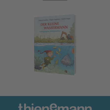
Der kleine Wassermann: Aufregung im Mühlenweiher