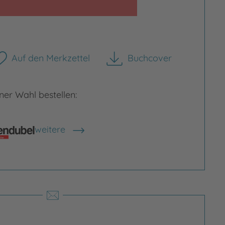
rgrößern
Auf den Merkzettel
Buchcover
herunterladen
er Wahl bestellen:
weitere
Shops anzeigen
thias Weber