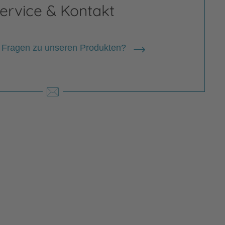
ervice & Kontakt
ias Weber, geboren 1967 in Esslingen
eckar, arbeitete nach seinem
 Fragen zu unseren Produkten?
ikstudium zunächst für eine
eagentur in Frankfurt. Heute lebt er
mmen mit seiner Frau und den beiden
tern in Ladenburg bei Heidelberg, wo
ls…
 zur Person
ias Weber