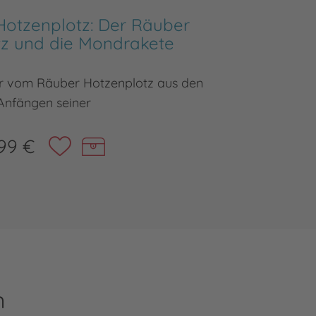
Hotzenplotz: Der Räuber
Der
tz und die Mondrakete
Der 3. l
r vom Räuber Hotzenplotz aus den
Anfängen seiner
99 €
n