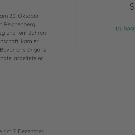
S
 am 20. Oktober
Math
n Reichenberg
am N
Du hast
eg und fünf Jahren
Graf
enschaft, kam er
Werb
Bevor er sich ganz
zusa
andte, arbeitete er
Töch
er a
Mehr
Math
de am 7. Dezember