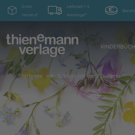
Gratis
Lieferzeit 1-3
Bezahl
Versand*
Werktage**
KINDERBÜC
Startseite
Schluss mit der Räuberei