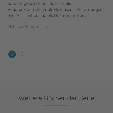
So ist es ganz normal, dass sie als
zun
Rundfunkjournalistin, als Rezensentin für Zeitungen
leb
und Zeitschriften und als Dozentin an der…
Töc
Mehr zur Person
Meh
Beate Dölling
Mat
Weitere Bücher der Serie