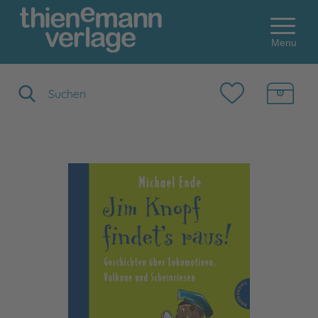
Menu
Suchbegriff eingeben