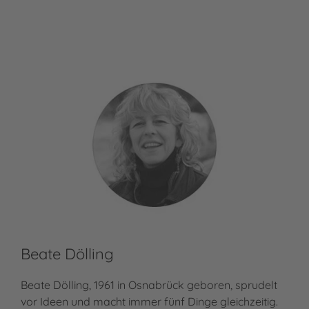
Michael Ende
F. J
Beate Dölling
Ma
Beate Dölling, 1961 in Osnabrück geboren, sprudelt
Mat
vor Ideen und macht immer fünf Dinge gleichzeitig.
Nec