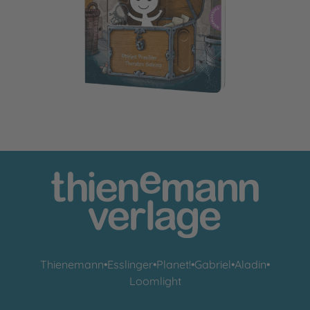
Das kleine Gespenst: Spiel mit dem kleinen Gespenst
Thienemann
•
Esslinger
•
Planet!
•
Gabriel
•
Aladin
•
Loomlight