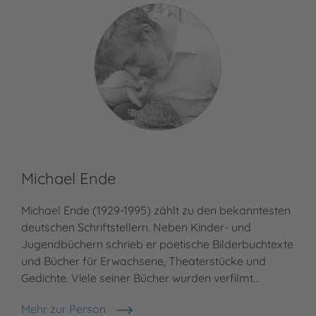
Michael Ende
F.
Michael Ende (1929-1995) zählt zu den bekanntesten
Fra
deutschen Schriftstellern. Neben Kinder- und
Ess
Jugendbüchern schrieb er poetische Bilderbuchtexte
und
und Bücher für Erwachsene, Theaterstücke und
Zwe
Gedichte. Viele seiner Bücher wurden verfilmt…
ill
Mehr zur Person
Meh