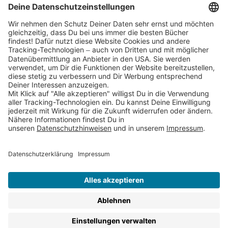
Cookies
Partnerprogramm (Affiliate)
Folge uns auf
* Versandkostenfrei ab 9,00 € Bestellwert innerhalb
Deutschlands
** Lieferzeit 1-3 Werktage innerhalb Deutschlands
Thienemann-Esslinger Verlag GmbH, Blumenstraße 36, D-70182
Stuttgart
BESTELLUNG WIDERRUFEN