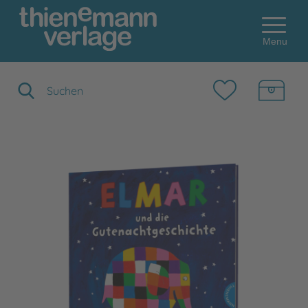
Menu
Suchbegriff eingeben