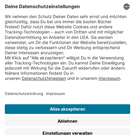
Cookies
Partnerprogramm (Affiliate)
Folge uns auf
* Versandkostenfrei ab 9,00 € Bestellwert innerhalb
Deutschlands
** Lieferzeit 1-3 Werktage innerhalb Deutschlands
Thienemann-Esslinger Verlag GmbH, Blumenstraße 36, D-70182
Stuttgart
BESTELLUNG WIDERRUFEN