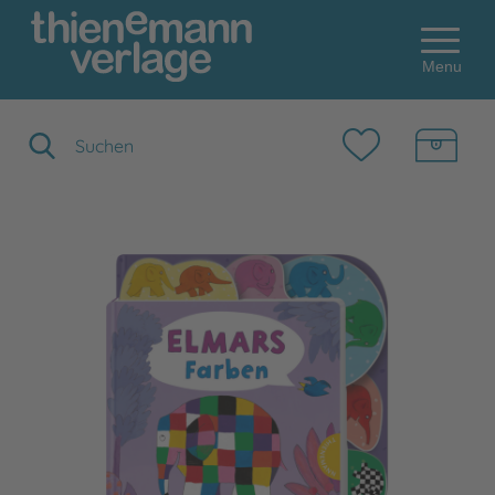
Menu
Suchbegriff eingeben