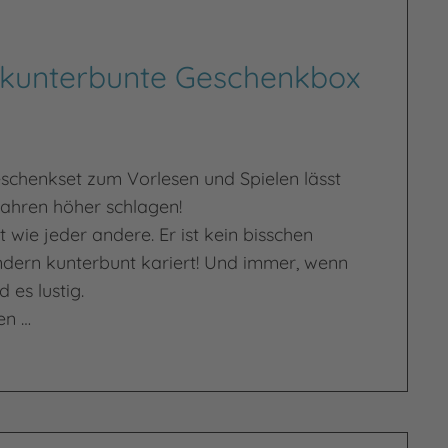
 kunterbunte Geschenkbox
eschenkset zum Vorlesen und Spielen lässt
Jahren höher schlagen!
t wie jeder andere. Er ist kein bisschen
ndern kunterbunt kariert! Und immer, wenn
 es lustig.
en …
bunte Geschenkbox