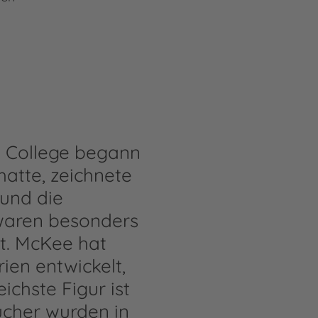
 College begann
hatte, zeichnete
 und die
 waren besonders
st. McKee hat
ien entwickelt,
ichste Figur ist
Bücher wurden in