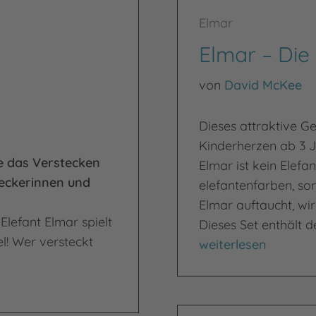
Elmar
Elmar – Die
von
David McKee
Dieses attraktive G
Kinderherzen ab 3 
ie das Verstecken
Elmar ist kein Elefan
deckerinnen und
elefantenfarben, so
Elmar auftaucht, wird
Elefant Elmar spielt
Dieses Set enthält d
l! Wer versteckt
Elmar – Die kunter
weiterlesen