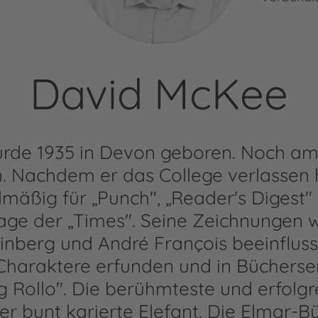
David McKee
rde 1935 in Devon geboren. Noch am
ren. Nachdem er das College verlassen 
lmäßig für „Punch", „Reader's Digest"
age der „Times". Seine Zeichnungen
inberg und André François beeinflus
haraktere erfunden und in Bücherser
g Rollo". Die berühmteste und erfolgre
er bunt karierte Elefant. Die Elmar-