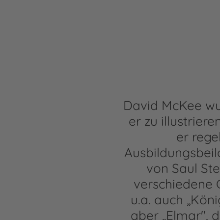
David McKee wu
er zu illustrie
er rege
Ausbildungsbeil
von Saul Ste
verschiedene C
u.a. auch „Köni
aber „Elmar", d