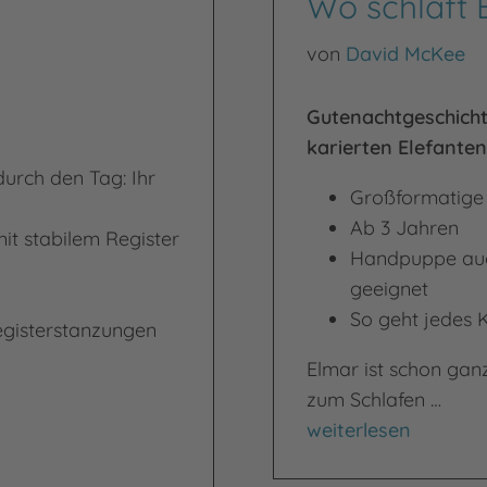
Wo schläft 
von
David McKee
Gutenachtgeschicht
karierten Elefanten
durch den Tag: Ihr
Großformatige
Ab 3 Jahren
mit stabilem Register
Handpuppe auc
geeignet
So geht jedes K
egisterstanzungen
Elmar ist schon gan
zum Schlafen …
Wo schläft Elmar?
weiterlesen