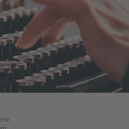
chte
ten