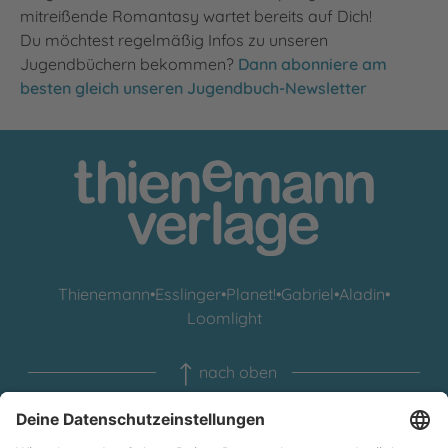
mitreißende Romantasy wartet bereits auf Dich!
Du möchtest regelmäßig Infos zu unseren
Jugendbüchern bekommen?
Dann abonniere am
besten gleich unseren Jugendbuch-Newsletter
Thienemann
•
Esslinger
•
Planet!
•
Gabriel
•
Aladin
•
Loomlight
nach oben