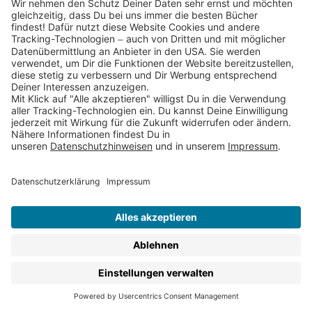
Newsletter
Bist Du an unseren Gewinnspielen
und Buchhighlights interessiert?
Dann trage Dich hier schnell und
einfach ein!
Abonniere jetzt
Service & Kontakt
Jobs & Karriere
FAQs
AGBs
Rücksendungen
Datenschutz