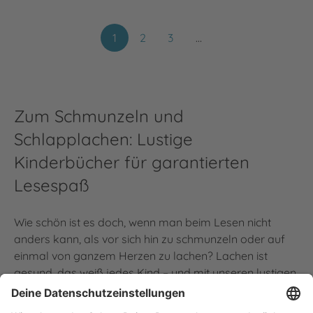
1
2
3
…
Zum Schmunzeln und
Schlapplachen: Lustige
Kinderbücher für garantierten
Lesespaß
Wie schön ist es doch, wenn man beim Lesen nicht
anders kann, als vor sich hin zu schmunzeln oder auf
einmal von ganzem Herzen zu lachen? Lachen ist
gesund, das weiß jedes Kind – und mit unseren lustigen
Kinderbüchern kinderleicht. Humorvolle Geschichten,
witzige Charaktere und urkomische Illustrationen