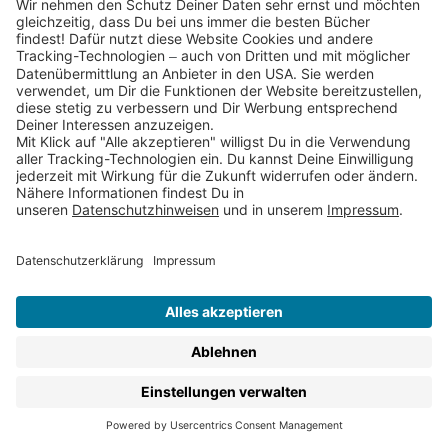
sorgen für jede Menge gute Laune und Spaß ohne
Ende.
In diesen lustigen Bücher für Kinder kannst Du hier
stöbern:
Bilderbücher
:
Lustige Abenteuer erwarten Euch
z.B. mit unseren
Bilderbuchhelden
Dr. Brumm
und
dem Kleinen Rabe Socke.
Bilderbücher mit Augenzwinkern, an denen auch
Erwachsene ihren Spaß haben
,
wie die Märchen-
Persiflagen von
Sebastian Meschenmoser
, So
was tun Erwachsene nie oder Sie kommen
Lustige
Kinderbuchklassiker
:
Lustige
Geschichten, die Kinder schon seit Generationen
zum Lachen bringen, wie z.B. die Kinderbücher
von
Otfried Preußler
und
Max Kruse
Vorlesebücher
,
wie die lustigen Kurzgeschichten
von KiKA-Moderator und
Autor
Ralph Caspers